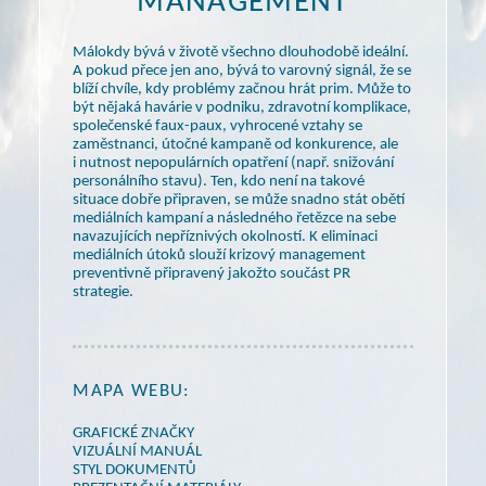
MANAGEMENT
Málokdy bývá
v životě
všechno dlouhodobě ideální.
A pokud
přece jen ano, bývá to varovný signál, že se
blíží chvíle, kdy problémy začnou hrát prim. Může to
být nějaká havárie
v podniku,
zdravotní komplikace,
společenské faux-paux, vyhrocené vztahy se
zaměstnanci, útočné kampaně od konkurence, ale
i nutnost
nepopulárních opatření (např. snižování
personálního stavu). Ten, kdo není na takové
situace dobře připraven, se může snadno stát obětí
mediálních kampaní
a následného
řetězce na sebe
navazujících nepříznivých okolností.
K eliminaci
mediálních útoků slouží krizový management
preventivně připravený jakožto součást PR
strategie.
MAPA WEBU:
GRAFICKÉ ZNAČKY
VIZUÁLNÍ MANUÁL
STYL DOKUMENTŮ