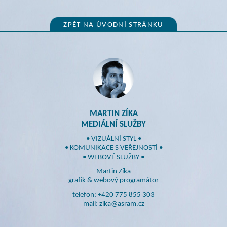
ZPĚT NA ÚVODNÍ STRÁNKU
MARTIN ZÍKA
MEDIÁLNÍ SLUŽBY
• VIZUÁLNÍ STYL •
• KOMUNIKACE S VEŘEJNOSTÍ •
• WEBOVÉ SLUŽBY •
Martin Zíka
grafik & webový programátor
telefon: +420 775 855 303
mail: zika@asram.cz