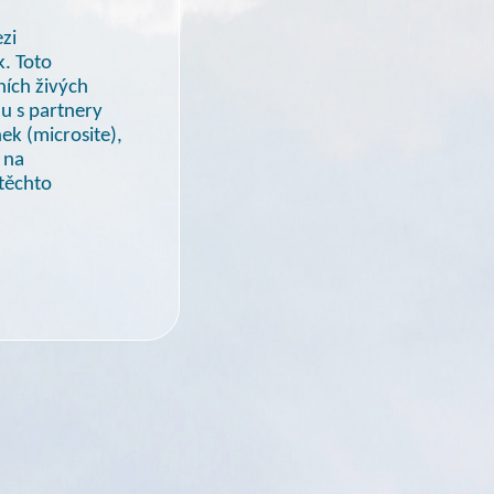
zi
. Toto
ních živých
du
s partnery
ek (microsite),
 na
těchto