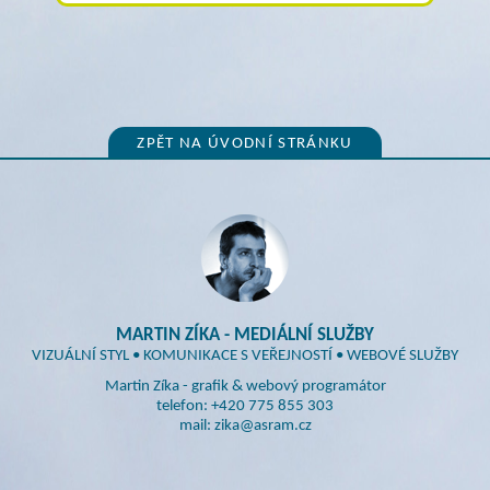
ZPĚT NA ÚVODNÍ STRÁNKU
MARTIN ZÍKA - MEDIÁLNÍ SLUŽBY
VIZUÁLNÍ STYL • KOMUNIKACE S VEŘEJNOSTÍ • WEBOVÉ SLUŽBY
Martin Zíka - grafik & webový programátor
telefon: +420 775 855 303
mail: zika@asram.cz