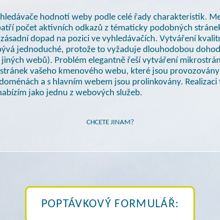
hledávače hodnotí weby podle celé řady charakteristik. Me
 patří počet aktivních odkazů
z tématicky
podobných stránek
ásadní dopad na pozici ve vyhledávačích. Vytváření kvalit
bývá jednoduché, protože to vyžaduje dlouhodobou doho
 jiných webů). Problém elegantně řeší vytváření mikrostrán
h stránek vašeho kmenového webu, které jsou provozovány
 doménách
a s hlavním
webem jsou prolinkovány. Realizaci 
nabízím jako jednu
z webových
služeb.
CHCETE JINAM?
POPTÁVKOVÝ FORMULÁŘ: