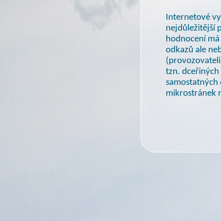
Internetové vy
nejdůležitější
hodnocení má z
odkazů ale ne
(provozovateli
tzn. dceřinýc
samostatných
mikrostránek 