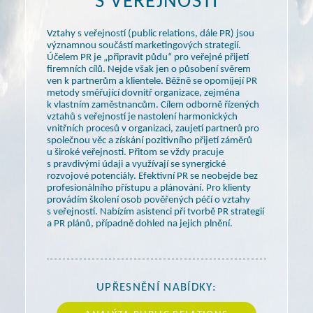
S VEŘEJNOSTÍ
Vztahy
s veřejností
(public relations, dále PR) jsou
významnou součástí marketingových strategií.
Účelem PR je „připravit půdu“ pro veřejné přijetí
firemních cílů. Nejde však jen
o působení
svěrem
ven
k partnerům
a klientele
. Běžně se opomíjejí PR
metody směřující dovnitř organizace, zejména
k vlastním
zaměstnancům. Cílem odborně řízených
vztahů
s veřejností
je nastolení harmonických
vnitřních procesů
v organizaci,
zaujetí partnerů pro
společnou věc
a získání
pozitivního přijetí záměrů
u široké
veřejnosti. Přitom se vždy pracuje
s pravdivými
údaji
a využívají
se synergické
rozvojové potenciály. Efektivní PR se neobejde bez
profesionálního přístupu
a plánování
. Pro klienty
provádím školení osob pověřených péčí
o vztahy
s veřejností.
Nabízím asistenci při tvorbě PR strategií
a PR
plánů, případně dohled na jejich plnění.
UPŘESNĚNÍ NABÍDKY: