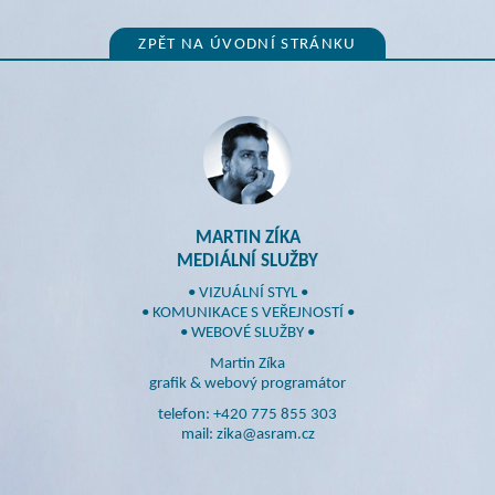
ZPĚT NA ÚVODNÍ STRÁNKU
MARTIN ZÍKA
MEDIÁLNÍ SLUŽBY
• VIZUÁLNÍ STYL •
• KOMUNIKACE S VEŘEJNOSTÍ •
• WEBOVÉ SLUŽBY •
Martin Zíka
grafik & webový programátor
telefon: +420 775 855 303
mail: zika@asram.cz