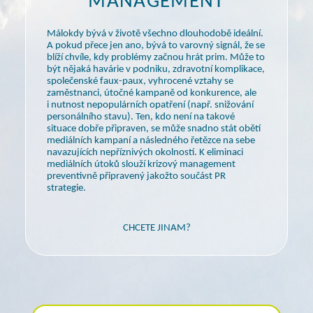
MANAGEMENT
Málokdy bývá
v životě
všechno dlouhodobě ideální.
A pokud
přece jen ano, bývá to varovný signál, že se
blíží chvíle, kdy problémy začnou hrát prim. Může to
být nějaká havárie
v podniku,
zdravotní komplikace,
společenské faux-paux, vyhrocené vztahy se
zaměstnanci, útočné kampaně od konkurence, ale
i nutnost
nepopulárních opatření (např. snižování
personálního stavu). Ten, kdo není na takové
situace dobře připraven, se může snadno stát obětí
mediálních kampaní
a následného
řetězce na sebe
navazujících nepříznivých okolností.
K eliminaci
mediálních útoků slouží krizový management
preventivně připravený jakožto součást PR
strategie.
CHCETE JINAM?