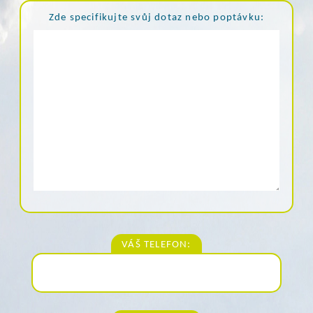
Zde specifikujte svůj dotaz nebo poptávku:
VÁŠ TELEFON: